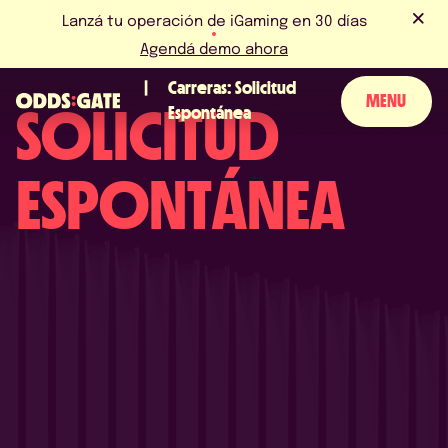
Lanzá tu operación de iGaming en 30 días
Agendá demo ahora
Carreras: Solicitud
MENU
SOLICITUD
Espontánea
SOBRE NOSOTROS
ESPONTÁNEA
PRODUCTO
BLOG
NOTICIAS Y EVENTOS
LICENCIAS Y CERTIFICACIONES
PERGUNTAS FRECUENTES