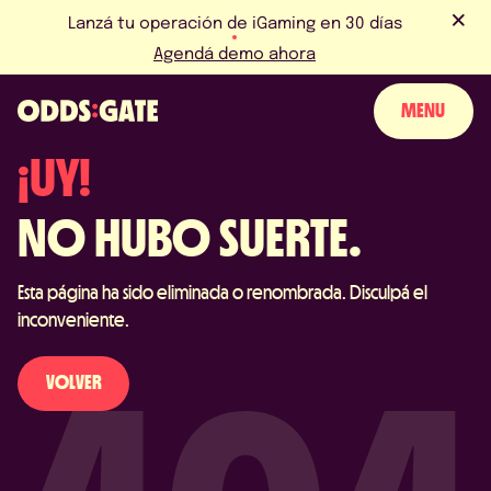
Lanzá tu operación de iGaming en 30 días
Agendá demo ahora
MENU
¡UY!
SOBRE NOSOTROS
NO HUBO SUERTE.
PRODUCTO
Esta página ha sido eliminada o renombrada. Disculpá el
BLOG
inconveniente.
NOTICIAS Y EVENTOS
VOLVER
LICENCIAS Y CERTIFICACIONES
PERGUNTAS FRECUENTES