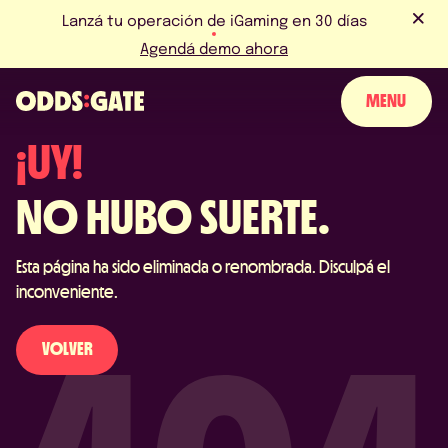
Lanzá tu operación de iGaming en 30 días
Agendá demo ahora
MENU
¡UY!
SOBRE NOSOTROS
NO HUBO SUERTE.
PRODUCTO
Esta página ha sido eliminada o renombrada. Disculpá el
BLOG
inconveniente.
NOTICIAS Y EVENTOS
VOLVER
LICENCIAS Y CERTIFICACIONES
PERGUNTAS FRECUENTES