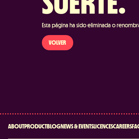
SUERTE.
Esta página ha sido eliminada o renombra
VOLVER
ABOUT
PRODUCT
BLOG
NEWS & EVENTS
LICENCES
CAREERS
FA