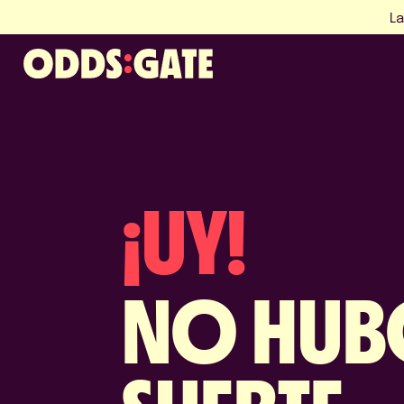
La
¡UY!
NO HU