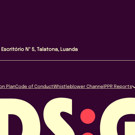
Escritório Nº 5, Talatona, Luanda
on Plan
Code of Conduct
Whistleblower Channel
PPR Reports