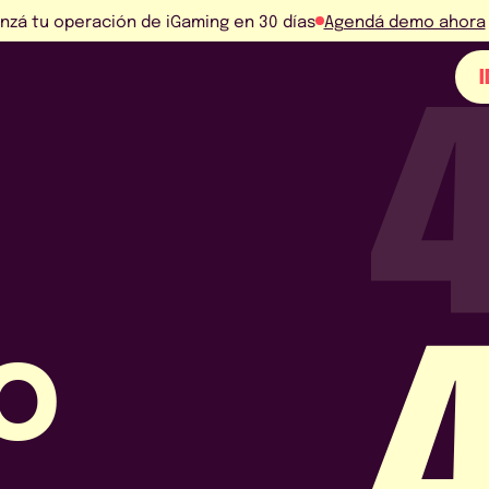
nzá tu operación de iGaming en 30 días
Agendá demo ahora
EN
ES
POR
BO