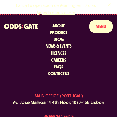
Lanzá tu operación de iGaming en 30 días
Agendá demo ahora
ABOUT
MENU
PRODUCT
BLOG
NEWS & EVENTS
SOBRE NOSOTROS
LICENCES
PRODUCTO
CAREERS
FAQS
BLOG
CONTACT US
NOTICIAS Y EVENTOS
LICENCIAS Y CERTIFICACIONES
MAIN OFFICE (PORTUGAL)
Av. José Malhoa 14 4th Floor, 1070-158 Lisbon
PERGUNTAS FRECUENTES
BRANCH OFFICE