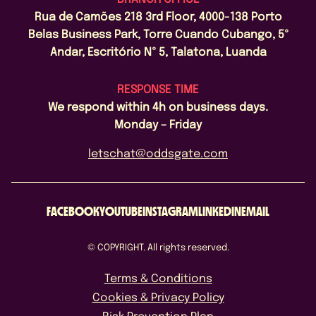
CONTACTO
Rua de Camões 218 3rd Floor, 4000-138 Porto
Belas Business Park, Torre Cuando Cubango, 5º
Andar, Escritório Nº 5, Talatona, Luanda
RESPONSE TIME
We respond within 4h on business days.
PROGRAMÁ UNA DEMO
Monday – Friday
letschat@oddsgate.com
FACEBOOK
YOUTUBE
INSTAGRAM
LINKEDIN
EMAIL
© COPYRIGHT. All rights reserved.
Acepto la Política de Privacidad
Terms & Conditions
Cookies & Privacy Policy
Risk Prevention Plan