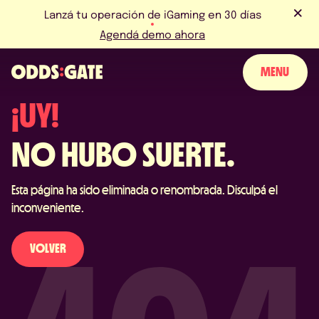
Lanzá tu operación de iGaming en 30 días
Agendá demo ahora
MENU
¡UY!
SOBRE NOSOTROS
NO HUBO SUERTE.
PRODUCTO
Esta página ha sido eliminada o renombrada. Disculpá el
BLOG
inconveniente.
NOTICIAS Y EVENTOS
VOLVER
LICENCIAS Y CERTIFICACIONES
PERGUNTAS FRECUENTES