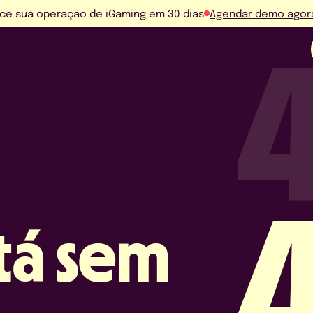
ce sua operação de iGaming em 30 dias
Agendar demo agor
tá sem