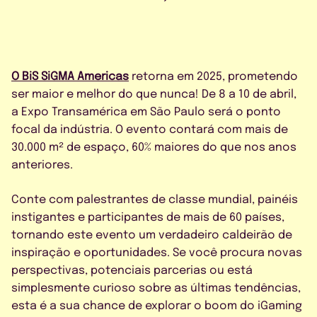
CONTATO
O BiS SiGMA Americas
retorna em 2025, prometendo
ser maior e melhor do que nunca! De 8 a 10 de abril,
a Expo Transamérica em São Paulo será o ponto
AGENDE UMA DEMO
focal da indústria. O evento contará com mais de
30.000 m² de espaço, 60% maiores do que nos anos
anteriores.
Conte com palestrantes de classe mundial, painéis
instigantes e participantes de mais de 60 países,
tornando este evento um verdadeiro caldeirão de
inspiração e oportunidades. Se você procura novas
Concordo com a política de
perspectivas, potenciais parcerias ou está
privacidade
simplesmente curioso sobre as últimas tendências,
esta é a sua chance de explorar o boom do iGaming