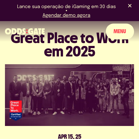
Lance sua operação de iGaming em 30 dias
Agendar demo agora
MENU
Great Place to Work
em 2025
SOBRE NÓS
PRODUTO
BLOG
NOVIDADES & EVENTOS
LICENÇAS & CERTIFICAÇÕES
FAQS
APR 15, 25