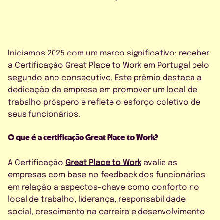
CONTATO
Iniciamos 2025 com um marco significativo: receber
a Certificação Great Place to Work em Portugal pelo
segundo ano consecutivo. Este prêmio destaca a
AGENDE UMA DEMO
dedicação da empresa em promover um local de
trabalho próspero e reflete o esforço coletivo de
seus funcionários.
O que é a certificação Great Place to Work?
A Certificação
Great Place to Work
avalia as
empresas com base no feedback dos funcionários
Concordo com a política de
em relação a aspectos-chave como conforto no
privacidade
local de trabalho, liderança, responsabilidade
social, crescimento na carreira e desenvolvimento