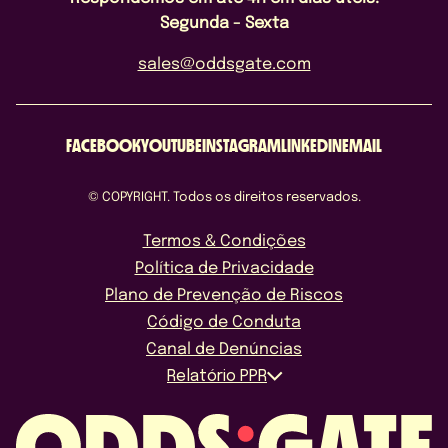
Segunda - Sexta
sales@oddsgate.com
FACEBOOK
YOUTUBE
INSTAGRAM
LINKEDIN
EMAIL
© COPYRIGHT. Todos os direitos reservados.
Termos & Condições
Política de Privacidade
Plano de Prevenção de Riscos
Código de Conduta
Canal de Denúncias
Relatório PPR
Licenças B2B Mundiais