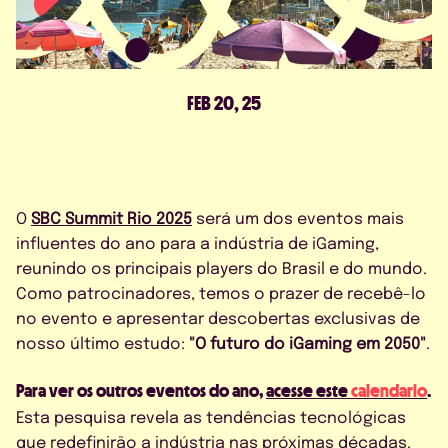
CONTATO
FEB 20, 25
AGENDE UMA DEMO
O
SBC Summit Rio 2025
será um dos eventos mais
influentes do ano para a indústria de iGaming,
reunindo os principais players do Brasil e do mundo.
Como patrocinadores, temos o prazer de recebê-lo
no evento e apresentar descobertas exclusivas de
nosso último estudo:
"O futuro do iGaming em 2050"
.
Concordo com a política de
Para ver os outros eventos do ano,
acesse este
calendario
.
privacidade
Esta pesquisa revela as tendências tecnológicas
que redefinirão a indústria nas próximas décadas.